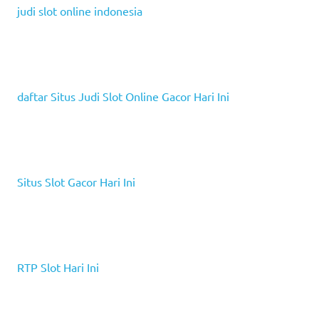
judi slot online indonesia
daftar Situs Judi Slot Online Gacor Hari Ini
Situs Slot Gacor Hari Ini
RTP Slot Hari Ini