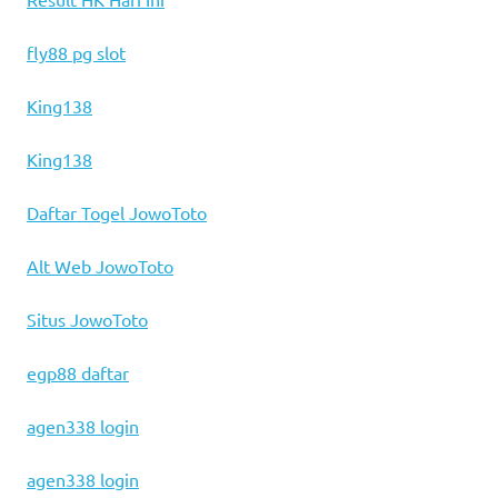
fly88 pg slot
King138
King138
Daftar Togel JowoToto
Alt Web JowoToto
Situs JowoToto
egp88 daftar
agen338 login
agen338 login