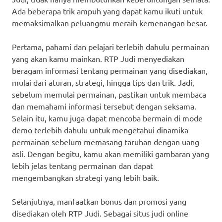
Ada beberapa trik ampuh yang dapat kamu ikuti untuk
memaksimalkan peluangmu meraih kemenangan besar.
Pertama, pahami dan pelajari terlebih dahulu permainan
yang akan kamu mainkan. RTP Judi menyediakan
beragam informasi tentang permainan yang disediakan,
mulai dari aturan, strategi, hingga tips dan trik. Jadi,
sebelum memulai permainan, pastikan untuk membaca
dan memahami informasi tersebut dengan seksama.
Selain itu, kamu juga dapat mencoba bermain di mode
demo terlebih dahulu untuk mengetahui dinamika
permainan sebelum memasang taruhan dengan uang
asli. Dengan begitu, kamu akan memiliki gambaran yang
lebih jelas tentang permainan dan dapat
mengembangkan strategi yang lebih baik.
Selanjutnya, manfaatkan bonus dan promosi yang
disediakan oleh RTP Judi. Sebagai situs judi online