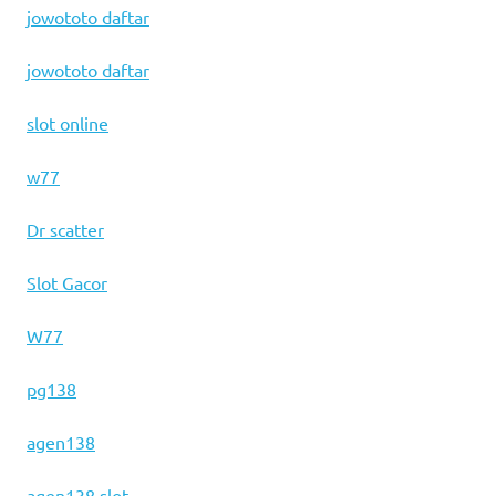
jowototo daftar
jowototo daftar
slot online
w77
Dr scatter
Slot Gacor
W77
pg138
agen138
agen138 slot