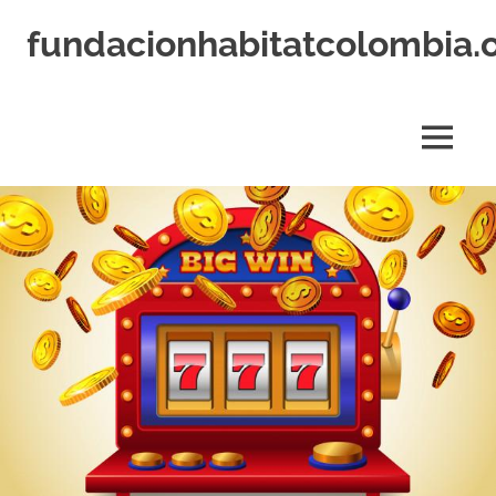
Skip
fundacionhabitatcolombia.
to
content
fundacionhabitatcolombia.org
MENU