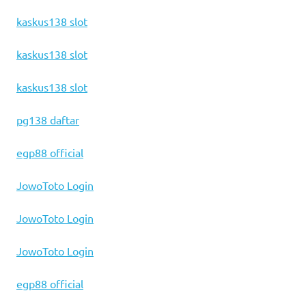
kaskus138 slot
kaskus138 slot
kaskus138 slot
pg138 daftar
egp88 official
JowoToto Login
JowoToto Login
JowoToto Login
egp88 official