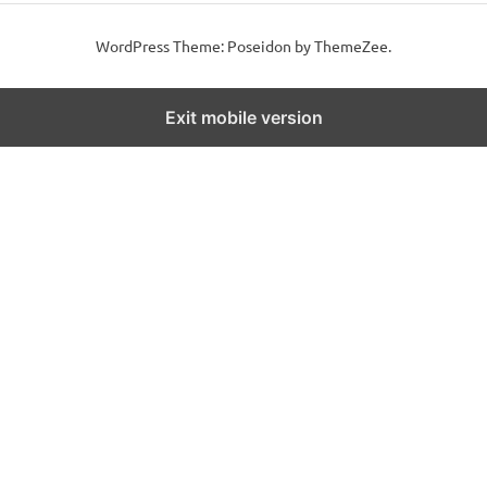
WordPress Theme: Poseidon by
ThemeZee
.
Exit mobile version