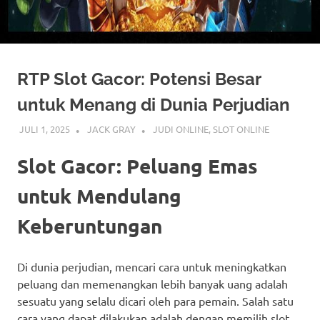
RTP Slot Gacor: Potensi Besar
untuk Menang di Dunia Perjudian
JULI 1, 2025
JACK GRAY
JUDI ONLINE
,
SLOT ONLINE
Slot Gacor: Peluang Emas
untuk Mendulang
Keberuntungan
Di dunia perjudian, mencari cara untuk meningkatkan
peluang dan memenangkan lebih banyak uang adalah
sesuatu yang selalu dicari oleh para pemain. Salah satu
cara yang dapat dilakukan adalah dengan memilih slot