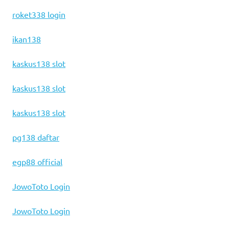
roket338 login
ikan138
kaskus138 slot
kaskus138 slot
kaskus138 slot
pg138 daftar
egp88 official
JowoToto Login
JowoToto Login