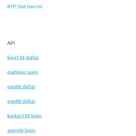
RTP Slot Hari Ini
APi
king138 daftar
mahjong ways
egp88 daftar
egp88 daftar
kaskus138 login
agen96 login