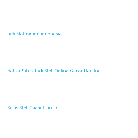
judi slot online indonesia
daftar Situs Judi Slot Online Gacor Hari Ini
Situs Slot Gacor Hari Ini