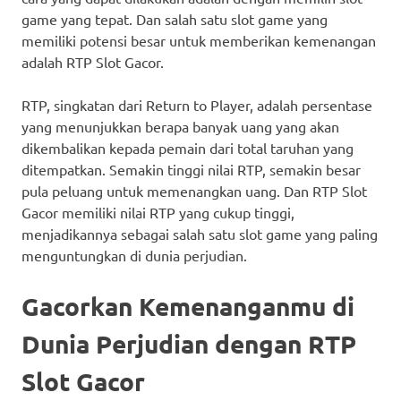
game yang tepat. Dan salah satu slot game yang
memiliki potensi besar untuk memberikan kemenangan
adalah RTP Slot Gacor.
RTP, singkatan dari Return to Player, adalah persentase
yang menunjukkan berapa banyak uang yang akan
dikembalikan kepada pemain dari total taruhan yang
ditempatkan. Semakin tinggi nilai RTP, semakin besar
pula peluang untuk memenangkan uang. Dan RTP Slot
Gacor memiliki nilai RTP yang cukup tinggi,
menjadikannya sebagai salah satu slot game yang paling
menguntungkan di dunia perjudian.
Gacorkan Kemenanganmu di
Dunia Perjudian dengan RTP
Slot Gacor