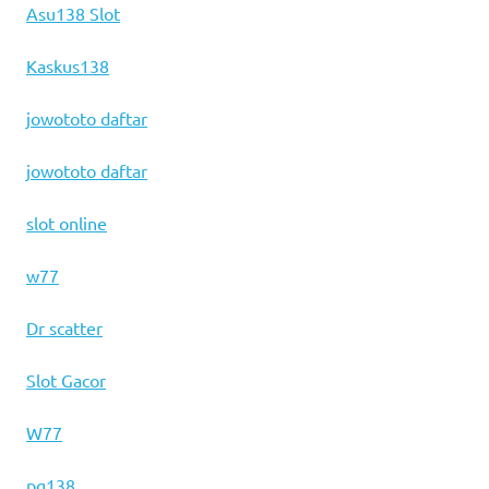
Asu138 Slot
Kaskus138
jowototo daftar
jowototo daftar
slot online
w77
Dr scatter
Slot Gacor
W77
pg138