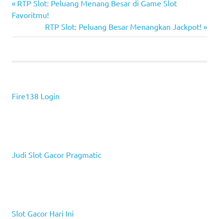
Previous
Navigasi
RTP Slot: Peluang Menang Besar di Game Slot
Post:
Favoritmu!
pos
Next
RTP Slot: Peluang Besar Menangkan Jackpot!
Post:
Fire138 Login
Judi Slot Gacor Pragmatic
Slot Gacor Hari Ini