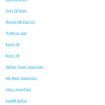
fire138 login
Result HK Hari Ini
fly88 pg slot
King138
King138
Daftar Togel JowoToto
Alt Web JowoToto
Situs JowoToto
egp88 daftar