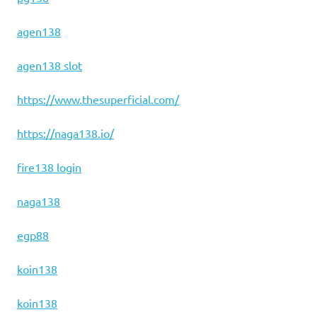
agen138
agen138 slot
https://www.thesuperficial.com/
https://naga138.io/
fire138 login
naga138
egp88
koin138
koin138