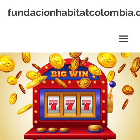
Skip
fundacionhabitatcolombia.
to
content
fundacionhabitatcolombia.org
MENU