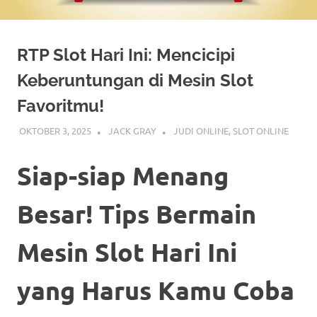
RTP Slot Hari Ini: Mencicipi
Keberuntungan di Mesin Slot
Favoritmu!
OKTOBER 3, 2025
JACK GRAY
JUDI ONLINE
,
SLOT ONLINE
Siap-siap Menang
Besar! Tips Bermain
Mesin Slot Hari Ini
yang Harus Kamu Coba