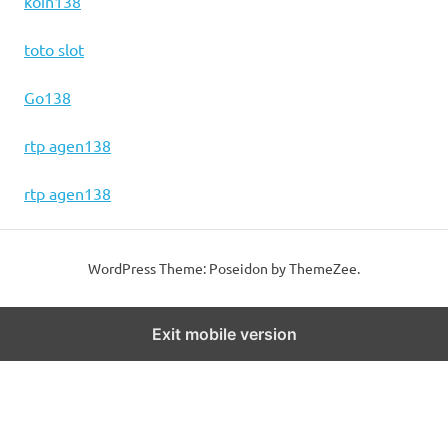
koin138
toto slot
Go138
rtp agen138
rtp agen138
WordPress Theme: Poseidon by
ThemeZee
.
Exit mobile version