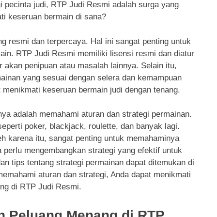
h besar. Bagi pecinta judi, RTP Judi Resmi adalah
cara menikmati keseruan bermain di sana?
ng resmi dan terpercaya. Hal ini sangat penting
 bermain. RTP Judi Resmi memiliki lisensi resmi
 perlu khawatir akan penipuan atau masalah
yediakan berbagai permainan yang sesuai dengan
en yang tepat, Anda dapat menikmati keseruan
kutnya adalah memahami aturan dan strategi
permainan seperti poker, blackjack, roulette, dan
ng berbeda, oleh karena itu, sangat penting untuk
aturan, Anda juga perlu mengembangkan strategi
. Banyak informasi dan tips tentang strategi
ari pemain berpengalaman. Dengan memahami aturan
ermain dan meningkatkan peluang menang di RTP