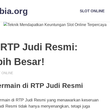
ombia.org
SLOT ONLINE
 RTP Judi Resmi:
ih Besar!
INE
rmain di RTP Judi Resmi
a bermain di RTP Judi Resmi yang menawarkan
in di RTP Judi Resmi tidak hanya menyenangkan,