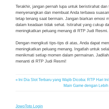
sebagai pengalaman untuk meningkatkan strate
ada peluang untuk memperbaiki dan memenangka
Terakhir, jangan pernah lupa untuk beristirahat 
sangat menyenangkan dan membuat Anda terbaw
emosi dan tetap tenang saat bermain. Jangan b
bermain saat dalam keadaan tidak sehat. Istiraha
untuk meningkatkan peluang menang di RTP Jud
Dengan mengikuti tips-tips di atas, Anda dapat 
meningkatkan peluang menang. Ingatlah untuk s
serta menikmati setiap momen dalam permainan. 
yang menanti di RTP Judi Resmi!
Previous
Navigasi
Ini Dia Slot Terbaru yang Wajib Dicoba: RTP Hari Ini!
Post:
Next
Main Game dengan Lebih 
pos
Post: