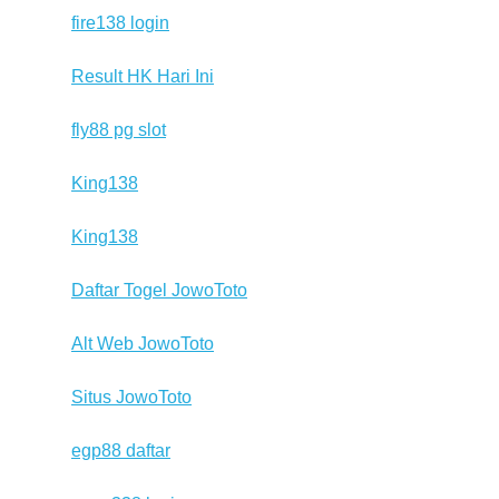
fire138 login
Result HK Hari Ini
fly88 pg slot
King138
King138
Daftar Togel JowoToto
Alt Web JowoToto
Situs JowoToto
egp88 daftar