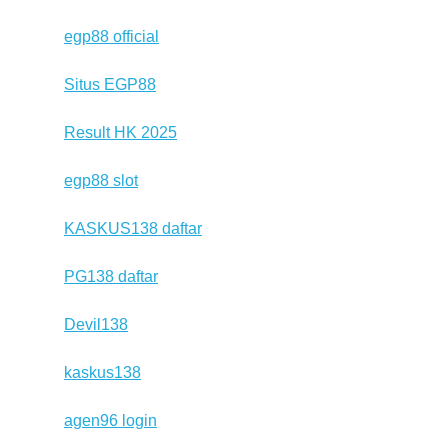
egp88 official
Situs EGP88
Result HK 2025
egp88 slot
KASKUS138 daftar
PG138 daftar
Devil138
kaskus138
agen96 login