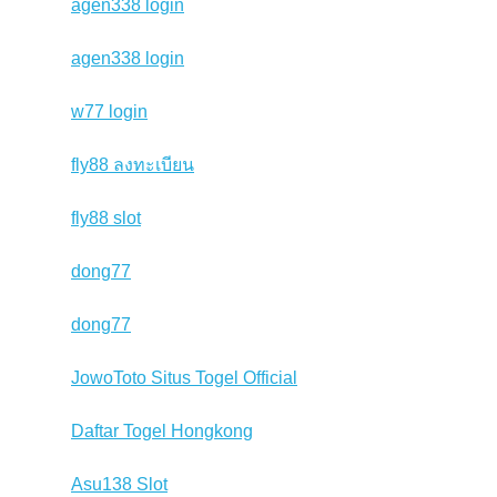
agen338 login
agen338 login
w77 login
fly88 ลงทะเบียน
fly88 slot
dong77
dong77
JowoToto Situs Togel Official
Daftar Togel Hongkong
Asu138 Slot